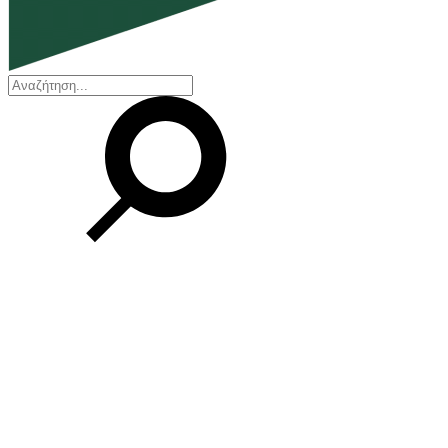
EN
ΕΛ
Our Company
Who we are
Our history
Board of Directors
Awards and Certifications
Financial Reports
Our locations