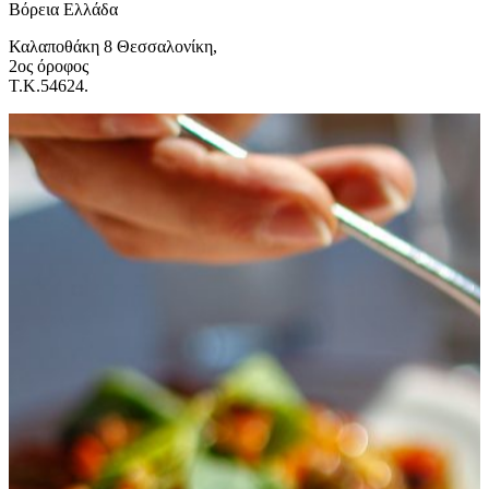
Βόρεια Ελλάδα
Καλαποθάκη 8 Θεσσαλονίκη,
2ος όροφος
Τ.Κ.54624.