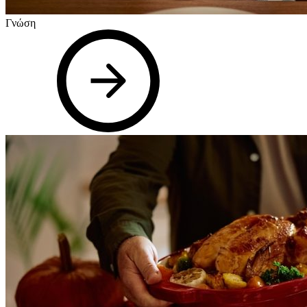
Γνώση