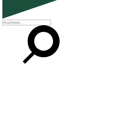
EN
ΕΛ
Η εταιρεία
Ποιοι είμαστε
Η ιστορία μας
Διοικητικό Συμβούλιο
Βραβεία και Πιστοποιήσεις
Οικονομικά στοιχεία
Οι εγκαταστάσεις μας