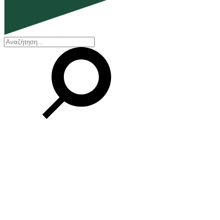
EN
ΕΛ
Η εταιρεία
Ποιοι είμαστε
Η ιστορία μας
Διοικητικό Συμβούλιο
Βραβεία και Πιστοποιήσεις
Οικονομικά στοιχεία
Οι εγκαταστάσεις μας