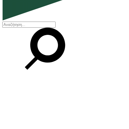
EN
ΕΛ
Η εταιρεία
Ποιοι είμαστε
Η ιστορία μας
Διοικητικό Συμβούλιο
Βραβεία και Πιστοποιήσεις
Οικονομικά στοιχεία
Οι εγκαταστάσεις μας