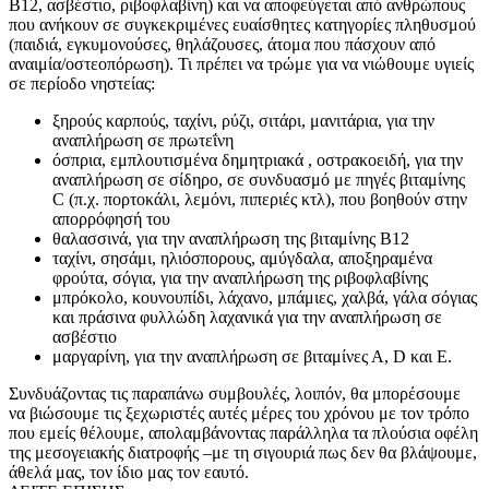
Β12, ασβέστιο, ριβοφλαβίνη) και να αποφεύγεται από ανθρώπους
που ανήκουν σε συγκεκριμένες ευαίσθητες κατηγορίες πληθυσμού
(παιδιά, εγκυμονούσες, θηλάζουσες, άτομα που πάσχουν από
αναιμία/οστεοπόρωση). Τι πρέπει να τρώμε για να νιώθουμε υγιείς
σε περίοδο νηστείας:
ξηρούς καρπούς, ταχίνι, ρύζι, σιτάρι, μανιτάρια, για την
αναπλήρωση σε πρωτεΐνη
όσπρια, εμπλουτισμένα δημητριακά , οστρακοειδή, για την
αναπλήρωση σε σίδηρο, σε συνδυασμό με πηγές βιταμίνης
C (π.χ. πορτοκάλι, λεμόνι, πιπεριές κτλ), που βοηθούν στην
απορρόφησή του
θαλασσινά, για την αναπλήρωση της βιταμίνης Β12
ταχίνι, σησάμι, ηλιόσπορους, αμύγδαλα, αποξηραμένα
φρούτα, σόγια, για την αναπλήρωση της ριβοφλαβίνης
μπρόκολο, κουνουπίδι, λάχανο, μπάμιες, χαλβά, γάλα σόγιας
και πράσινα φυλλώδη λαχανικά για την αναπλήρωση σε
ασβέστιο
μαργαρίνη, για την αναπλήρωση σε βιταμίνες Α, D και Ε.
Συνδυάζοντας τις παραπάνω συμβουλές, λοιπόν, θα μπορέσουμε
να βιώσουμε τις ξεχωριστές αυτές μέρες του χρόνου με τον τρόπο
που εμείς θέλουμε, απολαμβάνοντας παράλληλα τα πλούσια οφέλη
της μεσογειακής διατροφής –με τη σιγουριά πως δεν θα βλάψουμε,
άθελά μας, τον ίδιο μας τον εαυτό.