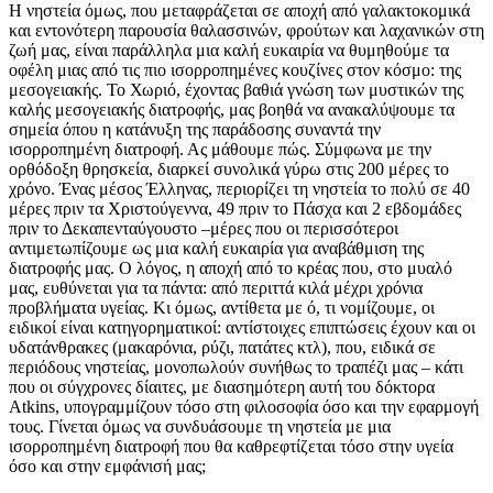
Η νηστεία όμως, που μεταφράζεται σε αποχή από γαλακτοκομικά
και εντονότερη παρουσία θαλασσινών, φρούτων και λαχανικών στη
ζωή μας, είναι παράλληλα μια καλή ευκαιρία να θυμηθούμε τα
οφέλη μιας από τις πιο ισορροπημένες κουζίνες στον κόσμο: της
μεσογειακής. Το Χωριό, έχοντας βαθιά γνώση των μυστικών της
καλής μεσογειακής διατροφής, μας βοηθά να ανακαλύψουμε τα
σημεία όπου η κατάνυξη της παράδοσης συναντά την
ισορροπημένη διατροφή. Ας μάθουμε πώς. Σύμφωνα με την
ορθόδοξη θρησκεία, διαρκεί συνολικά γύρω στις 200 μέρες το
χρόνο. Ένας μέσος Έλληνας, περιορίζει τη νηστεία το πολύ σε 40
μέρες πριν τα Χριστούγεννα, 49 πριν το Πάσχα και 2 εβδομάδες
πριν το Δεκαπενταύγουστο –μέρες που οι περισσότεροι
αντιμετωπίζουμε ως μια καλή ευκαιρία για αναβάθμιση της
διατροφής μας. Ο λόγος, η αποχή από το κρέας που, στο μυαλό
μας, ευθύνεται για τα πάντα: από περιττά κιλά μέχρι χρόνια
προβλήματα υγείας. Κι όμως, αντίθετα με ό, τι νομίζουμε, οι
ειδικοί είναι κατηγορηματικοί: αντίστοιχες επιπτώσεις έχουν και οι
υδατάνθρακες (μακαρόνια, ρύζι, πατάτες κτλ), που, ειδικά σε
περιόδους νηστείας, μονοπωλούν συνήθως το τραπέζι μας – κάτι
που οι σύγχρονες δίαιτες, με διασημότερη αυτή του δόκτορα
Atkins, υπογραμμίζουν τόσο στη φιλοσοφία όσο και την εφαρμογή
τους. Γίνεται όμως να συνδυάσουμε τη νηστεία με μια
ισορροπημένη διατροφή που θα καθρεφτίζεται τόσο στην υγεία
όσο και στην εμφάνισή μας;