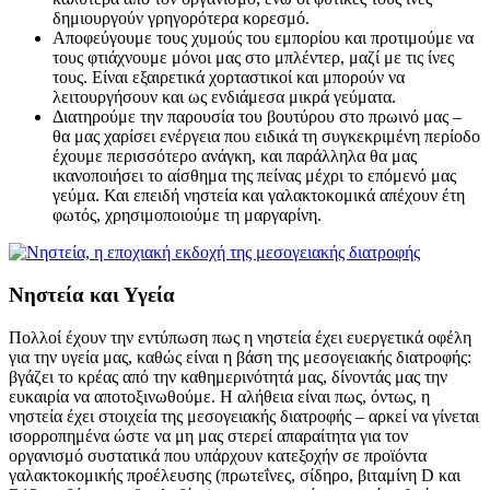
δημιουργούν γρηγορότερα κορεσμό.
Αποφεύγουμε τους χυμούς του εμπορίου και προτιμούμε να
τους φτιάχνουμε μόνοι μας στο μπλέντερ, μαζί με τις ίνες
τους. Είναι εξαιρετικά χορταστικοί και μπορούν να
λειτουργήσουν και ως ενδιάμεσα μικρά γεύματα.
Διατηρούμε την παρουσία του βουτύρου στο πρωινό μας –
θα μας χαρίσει ενέργεια που ειδικά τη συγκεκριμένη περίοδο
έχουμε περισσότερο ανάγκη, και παράλληλα θα μας
ικανοποιήσει το αίσθημα της πείνας μέχρι το επόμενό μας
γεύμα. Και επειδή νηστεία και γαλακτοκομικά απέχουν έτη
φωτός, χρησιμοποιούμε τη μαργαρίνη.
Νηστεία και Υγεία
Πολλοί έχουν την εντύπωση πως η νηστεία έχει ευεργετικά οφέλη
για την υγεία μας, καθώς είναι η βάση της μεσογειακής διατροφής:
βγάζει το κρέας από την καθημερινότητά μας, δίνοντάς μας την
ευκαιρία να αποτοξινωθούμε. Η αλήθεια είναι πως, όντως, η
νηστεία έχει στοιχεία της μεσογειακής διατροφής – αρκεί να γίνεται
ισορροπημένα ώστε να μη μας στερεί απαραίτητα για τον
οργανισμό συστατικά που υπάρχουν κατεξοχήν σε προϊόντα
γαλακτοκομικής προέλευσης (πρωτεΐνες, σίδηρο, βιταμίνη D και