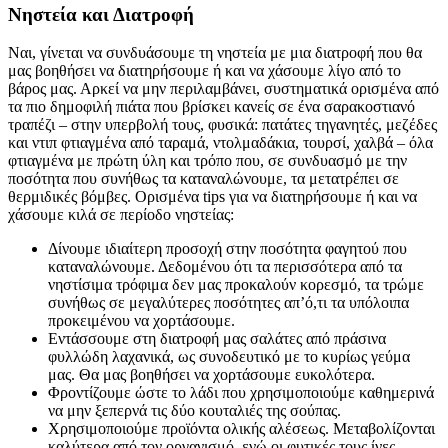
Νηστεία και Διατροφή
Ναι, γίνεται να συνδυάσουμε τη νηστεία με μια διατροφή που θα
μας βοηθήσει να διατηρήσουμε ή και να χάσουμε λίγο από το
βάρος μας. Αρκεί να μην περιλαμβάνει, συστηματικά ορισμένα από
τα πιο δημοφιλή πιάτα που βρίσκει κανείς σε ένα σαρακοστιανό
τραπέζι – στην υπερβολή τους, φυσικά: πατάτες τηγανητές, μεζέδες
και ντιπ φτιαγμένα από ταραμά, ντολμαδάκια, τουρσί, χαλβά – όλα
φτιαγμένα με πρώτη ύλη και τρόπο που, σε συνδυασμό με την
ποσότητα που συνήθως τα καταναλώνουμε, τα μετατρέπει σε
θερμιδικές βόμβες. Ορισμένα tips για να διατηρήσουμε ή και να
χάσουμε κιλά σε περίοδο νηστείας:
Δίνουμε ιδιαίτερη προσοχή στην ποσότητα φαγητού που
καταναλώνουμε. Δεδομένου ότι τα περισσότερα από τα
νηστίσιμα τρόφιμα δεν μας προκαλούν κορεσμό, τα τρώμε
συνήθως σε μεγαλύτερες ποσότητες απ’ό,τι τα υπόλοιπα
προκειμένου να χορτάσουμε.
Εντάσσουμε στη διατροφή μας σαλάτες από πράσινα
φυλλώδη λαχανικά, ως συνοδευτικό με το κυρίως γεύμα
μας. Θα μας βοηθήσει να χορτάσουμε ευκολότερα.
Φροντίζουμε ώστε το λάδι που χρησιμοποιούμε καθημερινά
να μην ξεπερνά τις δύο κουταλιές της σούπας.
Χρησιμοποιούμε προϊόντα ολικής αλέσεως. Μεταβολίζονται
καλύτερα από τον οργανισμό, ενώ οι φυτικές τους ίνες