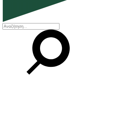
EN
ΕΛ
Η εταιρεία
Ποιοι είμαστε
Η ιστορία μας
Διοικητικό Συμβούλιο
Βραβεία και Πιστοποιήσεις
Οικονομικά στοιχεία
Οι εγκαταστάσεις μας