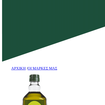
ΑΡΧΙΚΗ
/
ΟΙ ΜΑΡΚΕΣ ΜΑΣ