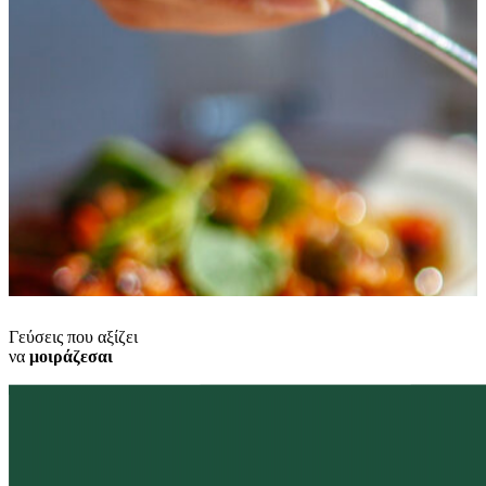
Γεύσεις που αξίζει
να
μοιράζεσαι