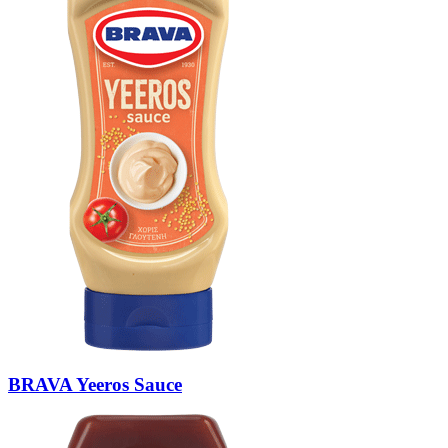
BRAVA Yeeros Sauce