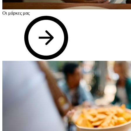
Οι μάρκες μας