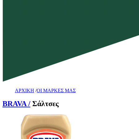
ΑΡΧΙΚΗ
/
ΟΙ ΜΑΡΚΕΣ ΜΑΣ
BRAVA
Σάλτσες