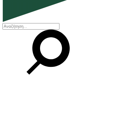
EN
ΕΛ
Η εταιρεία
Ποιοι είμαστε
Η ιστορία μας
Διοικητικό Συμβούλιο
Βραβεία και Πιστοποιήσεις
Οικονομικά στοιχεία
Οι εγκαταστάσεις μας