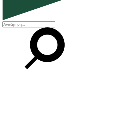
EN
ΕΛ
Η εταιρεία
Ποιοι είμαστε
Η ιστορία μας
Διοικητικό Συμβούλιο
Βραβεία και Πιστοποιήσεις
Οικονομικά στοιχεία
Οι εγκαταστάσεις μας