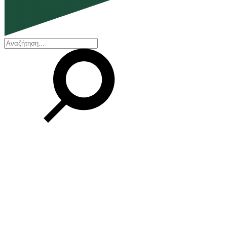
EN
ΕΛ
Η εταιρεία
Ποιοι είμαστε
Η ιστορία μας
Διοικητικό Συμβούλιο
Βραβεία και Πιστοποιήσεις
Οικονομικά στοιχεία
Οι εγκαταστάσεις μας