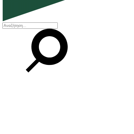
EN
ΕΛ
Η εταιρεία
Ποιοι είμαστε
Η ιστορία μας
Διοικητικό Συμβούλιο
Βραβεία και Πιστοποιήσεις
Οικονομικά στοιχεία
Οι εγκαταστάσεις μας