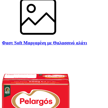
Φαστ Soft Μαργαρίνη με Θαλασσινό αλάτι