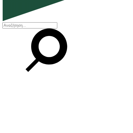
EN
ΕΛ
Η εταιρεία
Ποιοι είμαστε
Η ιστορία μας
Διοικητικό Συμβούλιο
Βραβεία και Πιστοποιήσεις
Οικονομικά στοιχεία
Οι εγκαταστάσεις μας