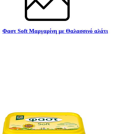
Φαστ Soft Μαργαρίνη με Θαλασσινό αλάτι