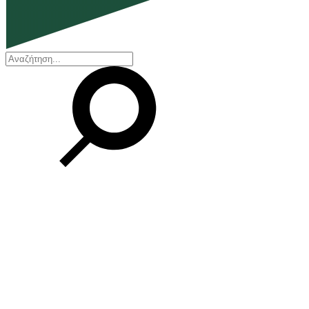
EN
ΕΛ
Η εταιρεία
Ποιοι είμαστε
Η ιστορία μας
Διοικητικό Συμβούλιο
Βραβεία και Πιστοποιήσεις
Οικονομικά στοιχεία
Οι εγκαταστάσεις μας