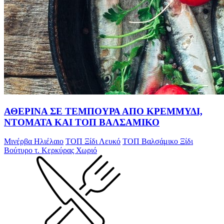
ΑΘΕΡΙΝΑ ΣΕ ΤΕΜΠΟΥΡΑ ΑΠΟ ΚΡΕΜΜΥΔΙ,
ΝΤΟΜΑΤΑ ΚΑΙ ΤΟΠ ΒΑΛΣΑΜΙΚΟ
Μινέρβα Ηλιέλαιο
ΤΟΠ Ξίδι Λευκό
TOΠ Βαλσάμικο Ξίδι
Βούτυρο τ. Κερκύρας Χωριό