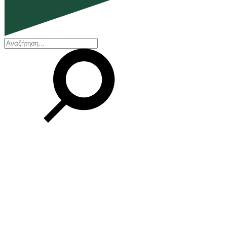
EN
ΕΛ
Η εταιρεία
Ποιοι είμαστε
Η ιστορία μας
Διοικητικό Συμβούλιο
Βραβεία και Πιστοποιήσεις
Οικονομικά στοιχεία
Οι εγκαταστάσεις μας