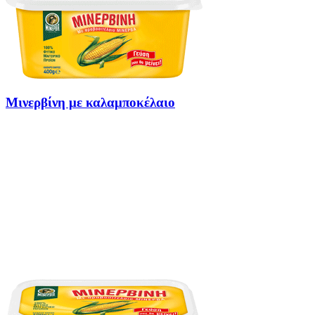
Μινερβίνη με καλαμποκέλαιο