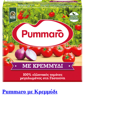
Pummaro με Κρεμμύδι