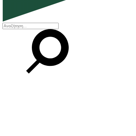
EN
ΕΛ
Η εταιρεία
Ποιοι είμαστε
Η ιστορία μας
Διοικητικό Συμβούλιο
Βραβεία και Πιστοποιήσεις
Οικονομικά στοιχεία
Οι εγκαταστάσεις μας