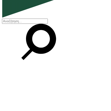
EN
ΕΛ
Η εταιρεία
Ποιοι είμαστε
Η ιστορία μας
Διοικητικό Συμβούλιο
Βραβεία και Πιστοποιήσεις
Οικονομικά στοιχεία
Οι εγκαταστάσεις μας