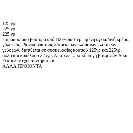
125 γρ
225 γρ
225 γρ
Παραδοσιακό βούτυρο από 100% παστεριωμένη αγελαδινή κρέμα
γάλακτος. Ιδανικό για τους λάτρεις των πλούσιων κλασικών
γεύσεων, διατίθεται σε συσκευασίες κουτιού 125γρ και 225γρ,
αλλά και κυπέλλου 225γρ. Αποτελεί φυσική πηγή βιταμινών A και
D και δεν έχει συντηρητικά.
ΑΛΛΑ ΠΡΟΪΟΝΤΑ