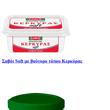
Σαβόι Soft με βούτυρο τύπου Κερκύρας