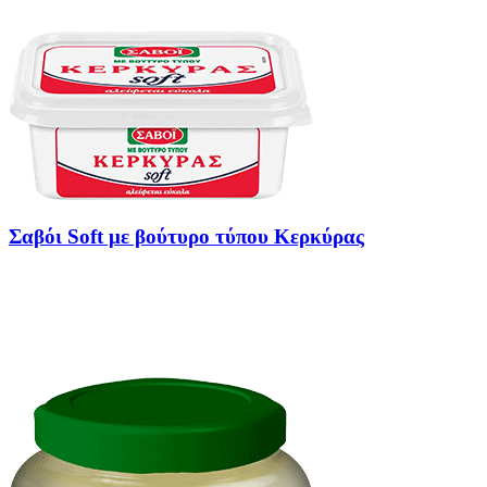
Σαβόι Soft με βούτυρο τύπου Κερκύρας