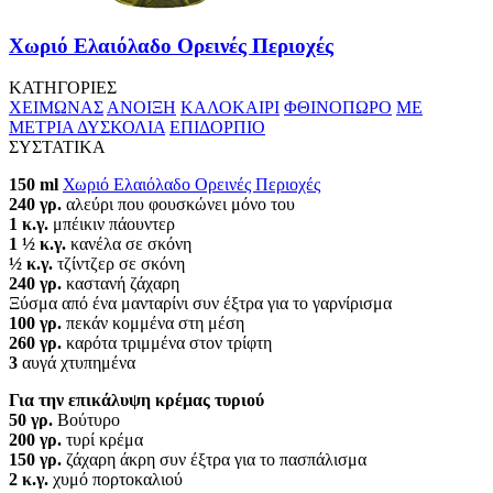
Χωριό Ελαιόλαδο Ορεινές Περιοχές
ΚΑΤΗΓΟΡΙΕΣ
ΧΕΙΜΩΝΑΣ
ΑΝΟΙΞΗ
ΚΑΛΟΚΑΙΡΙ
ΦΘΙΝΟΠΩΡΟ
ΜΕ
ΜΕΤΡΙΑ ΔΥΣΚΟΛΙΑ
ΕΠΙΔΟΡΠΙΟ
ΣΥΣΤΑΤΙΚΑ
150 ml
Χωριό Ελαιόλαδο Ορεινές Περιοχές
240 γρ.
αλεύρι που φουσκώνει μόνο του
1 κ.γ.
μπέικιν πάουντερ
1 ½ κ.γ.
κανέλα σε σκόνη
½ κ.γ.
τζίντζερ σε σκόνη
240 γρ.
καστανή ζάχαρη
Ξύσμα από ένα μανταρίνι συν έξτρα για το γαρνίρισμα
100 γρ.
πεκάν κομμένα στη μέση
260 γρ.
καρότα τριμμένα στον τρίφτη
3
αυγά χτυπημένα
Για την επικάλυψη κρέμας τυριού
50 γρ.
Bούτυρο
200 γρ.
τυρί κρέμα
150 γρ.
ζάχαρη άκρη συν έξτρα για το πασπάλισμα
2 κ.γ.
χυμό πορτοκαλιού