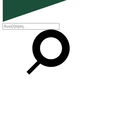
EN
ΕΛ
Η εταιρεία
Ποιοι είμαστε
Η ιστορία μας
Διοικητικό Συμβούλιο
Βραβεία και Πιστοποιήσεις
Οικονομικά στοιχεία
Οι εγκαταστάσεις μας