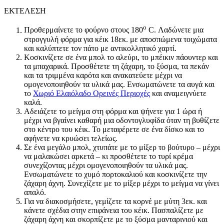
ΕΚΤΕΛΕΣΗ
ο
Προθερμαίνετε το φούρνο στους 180
C. Λαδώνετε μια
στρογγυλή φόρμα για κέικ 18εκ. με αποσπώμενα τοιχώματα
και καλύπτετε τον πάτο με αντικολλητικό χαρτί.
Κοσκινίζετε σε ένα μπολ το αλεύρι, το μπέικιν πάουντερ και
τα μπαχαρικά. Προσθέτετε τη ζάχαρη, το ξύσμα, τα πεκάν
και τα τριμμένα καρότα και ανακατεύετε μέχρι να
ομογενοποιηθούν τα υλικά μας. Ενσωματώνετε τα αυγά και
το
Χωριό Ελαιόλαδο Ορεινές Περιοχές
και αναμειγνύετε
καλά.
Αδειάζετε το μείγμα στη φόρμα και ψήνετε για 1 ώρα ή
μέχρι να βγαίνει καθαρή μια οδοντογλυφίδα όταν τη βυθίζετε
στο κέντρο του κέικ. Το μεταφέρετε σε ένα δίσκο και το
αφήνετε να κρυώσει τελείως.
Σε ένα μεγάλο μπολ, χτυπάτε με το μίξερ το βούτυρο – μέχρι
να μαλακώσει αρκετά – κι προσθέτετε το τυρί κρέμα
συνεχίζοντας μέχρι ομογενοποιηθούν τα υλικά μας.
Ενσωματώνετε το χυμό πορτοκαλιού και κοσκινίζετε την
ζάχαρη άχνη. Συνεχίζετε με το μίξερ μέχρι το μείγμα να γίνει
απαλό.
Για να διακοσμήσετε, γεμίζετε τα κορνέ με μύτη 3εκ. και
κάνετε σχέδια στην επιφάνεια του κέικ. Πασπαλίζετε με
ζάχαρη άχνη και σκορπίζετε με το ξύσμα μανταρινιού και