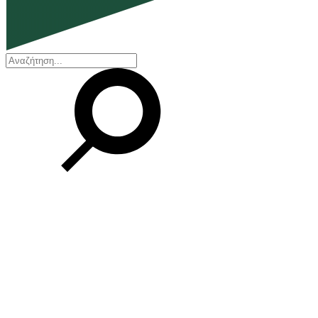
EN
ΕΛ
Η εταιρεία
Ποιοι είμαστε
Η ιστορία μας
Διοικητικό Συμβούλιο
Βραβεία και Πιστοποιήσεις
Οικονομικά στοιχεία
Οι εγκαταστάσεις μας