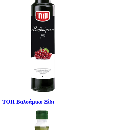
TOΠ Βαλσάμικο Ξίδι