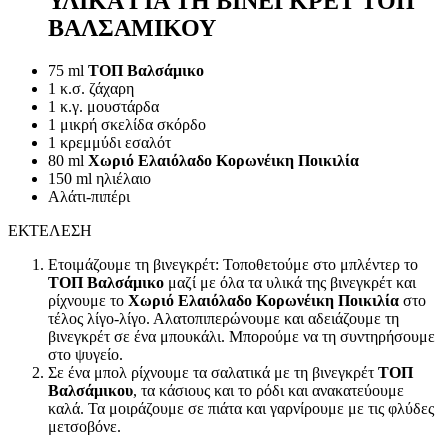
ΥΛΙΚΑ ΓΙΑ ΤΗ ΒΙΝΕΓΚΡΕΤ ΤΟΠ
ΒΑΛΣΑΜΙΚΟΥ
75 ml
ΤΟΠ Βαλσάμικο
1 κ.σ. ζάχαρη
1 κ.γ. μουστάρδα
1 μικρή σκελίδα σκόρδο
1 κρεμμύδι εσαλότ
80 ml
Χωριό Ελαιόλαδο Κορωνέικη Ποικιλία
150 ml ηλιέλαιο
Αλάτι-πιπέρι
ΕΚΤΕΛΕΣΗ
Ετοιμάζουμε τη βινεγκρέτ: Τοποθετούμε στο μπλέντερ το
ΤΟΠ Βαλσάμικο
μαζί με όλα τα υλικά της βινεγκρέτ και
ρίχνουμε το
Χωριό Ελαιόλαδο Κορωνέικη Ποικιλία
στο
τέλος λίγο-λίγο. Αλατοπιπερώνουμε και αδειάζουμε τη
βινεγκρέτ σε ένα μπουκάλι. Μπορούμε να τη συντηρήσουμε
στο ψυγείο.
Σε ένα μπολ ρίχνουμε τα σαλατικά με τη βινεγκρέτ
ΤΟΠ
Βαλσάμικου
, τα κάσιους και το ρόδι και ανακατεύουμε
καλά. Τα μοιράζουμε σε πιάτα και γαρνίρουμε με τις φλύδες
μετσοβόνε.