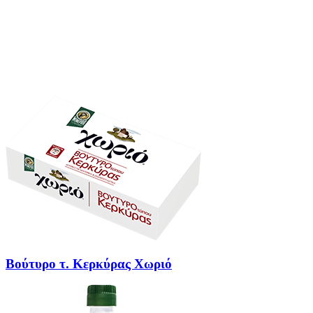
Βούτυρο τ. Κερκύρας Χωριό