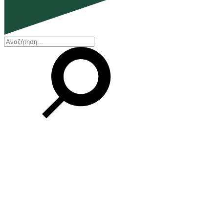
EN
ΕΛ
Η εταιρεία
Ποιοι είμαστε
Η ιστορία μας
Διοικητικό Συμβούλιο
Βραβεία και Πιστοποιήσεις
Οικονομικά στοιχεία
Οι εγκαταστάσεις μας