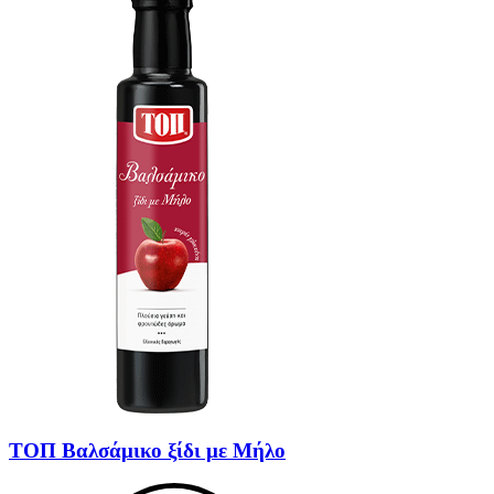
ΤΟΠ Βαλσάμικο ξίδι με Μήλο