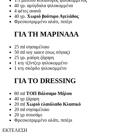
1/3 μάτσου κόλιανδρος ψιλοκομμένος
40 γρ. αμύγδαλα ψιλοκομμένα
4 φέτες ανανά
40 γρ.
Χωριό βούτυρο Αγελάδος
Φρεσκοτριμμένο αλάτι, πιπέρι
ΓΙΑ ΤΗ ΜΑΡΙΝΑΔΑ
25 ml σησαμέλαιο
50 ml soy sauce (σως σόγιας)
25 γρ. μαύρη ζάχαρη
1 κτγ τζίντζερ ψιλοκομμένο
1 κτγ σκόρδο ψιλοκομμένο
ΓΙΑ ΤΟ DRESSING
80 ml
ΤΟΠ Βάλσαμο Μήλου
40 γρ ζάχαρη
20 ml
Χωριό ελαιόλαδο Κλασικό
20 ml σησαμέλαιο
20 γρ σουσάμι
Φρεσκοτριμμένο αλάτι, πιπέρι
ΕΚΤΕΛΕΣΗ