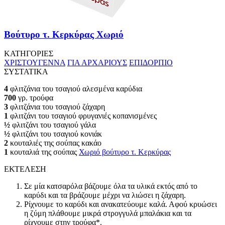
Βούτυρο τ. Κερκύρας Χωριό
ΚΑΤΗΓΟΡΙΕΣ
ΧΡΙΣΤΟΥΓΕΝΝΑ
ΓΙΑ ΑΡΧΑΡΙΟΥΣ
ΕΠΙΔΟΡΠΙΟ
ΣΥΣΤΑΤΙΚΑ
4
φλιτζάνια του τσαγιού αλεσμένα καρύδια
700
γρ. τρούφα
3
φλιτζάνια του τσαγιού ζάχαρη
1
φλιτζάνι του τσαγιού φρυγανιές κοπανισμένες
½
φλιτζάνι του τσαγιού γάλα
½
φλιτζάνι του τσαγιού κονιάκ
2
κουταλιές της σούπας κακάο
1
κουταλιά της σούπας
Χωριό βούτυρο τ. Κερκύρας
ΕΚΤΕΛΕΣΗ
Σε μία κατσαρόλα βάζουμε όλα τα υλικά εκτός από το
καρύδι και τα βράζουμε μέχρι να λιώσει η ζάχαρη.
Ρίχνουμε το καρύδι και ανακατεύουμε καλά. Αφού κρυώσει
η ζύμη πλάθουμε μικρά στρογγυλά μπαλάκια και τα
ρίχνουμε στην τρούφα*.