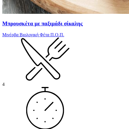
Μπρουσκέτα με παξιμάδι σίκαλης
Μινέρβα Βιολογική Φέτα Π.Ο.Π.
4