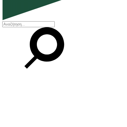
EN
ΕΛ
Η εταιρεία
Ποιοι είμαστε
Η ιστορία μας
Διοικητικό Συμβούλιο
Βραβεία και Πιστοποιήσεις
Οικονομικά στοιχεία
Οι εγκαταστάσεις μας