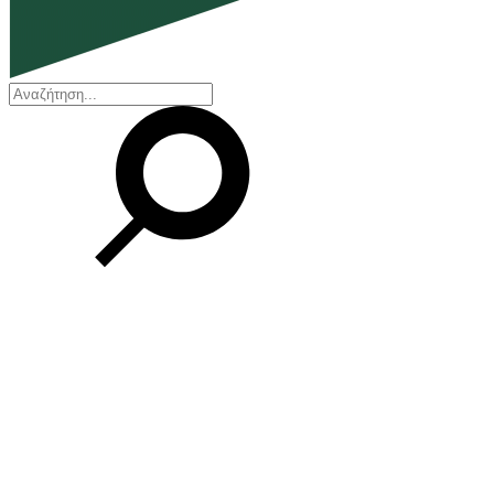
EN
ΕΛ
Η εταιρεία
Ποιοι είμαστε
Η ιστορία μας
Διοικητικό Συμβούλιο
Βραβεία και Πιστοποιήσεις
Οικονομικά στοιχεία
Οι εγκαταστάσεις μας