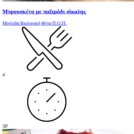
Μπρουσκέτα με παξιμάδι σίκαλης
Μινέρβα Βιολογική Φέτα Π.Ο.Π.
4
30′