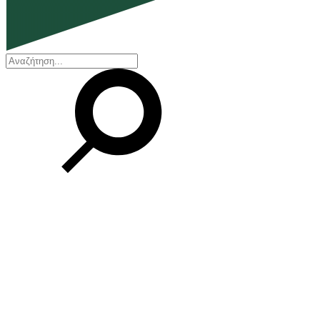
EN
ΕΛ
Η εταιρεία
Ποιοι είμαστε
Η ιστορία μας
Διοικητικό Συμβούλιο
Βραβεία και Πιστοποιήσεις
Οικονομικά στοιχεία
Οι εγκαταστάσεις μας